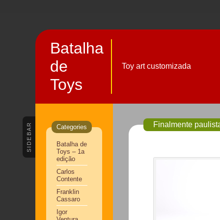
Batalha
de
Toy art customizada
Toys
Finalmente paulist
SIDEBAR
Categories
Batalha de
Toys – 1a
edição
Carlos
Contente
Franklin
Cassaro
Igor
Ventura