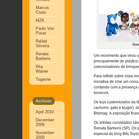
Marcos
Couto
MZK
Paulo Von
Poser
Rafael
Bata
Silveira
Renata
Um movimento que virou uma
Barberis
principalmente de plástico,
Rita
colecionadores de brinque
Wainer
Para refletir sobre essa no
Togaone
iniciativa de criar um con
contando com a presença d
bonecos.
Archives
Os toys customizados da Ba
cachorro, gato e toyger), 
April 2010
Bitsmag. A exposição ficar
December
Os artistas convidados são
2009
Renata Barberis (SP). Os p
November
especial do blog Bits Toys)
2009