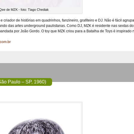
 Qee de MZK - foto: Tiago Chediak
a e criador de histórias em quadrinhos, fanzineiro, grafiteiro e DJ. Não é fácil agr
ndo das artes underground paulistanas. Como DJ, MZK é residente nas sextas do cl
omandada por João Gordo. O toy que MZK criou para a Batalha de Toys é inspirado na
.com.br
São Paulo – SP, 1960)