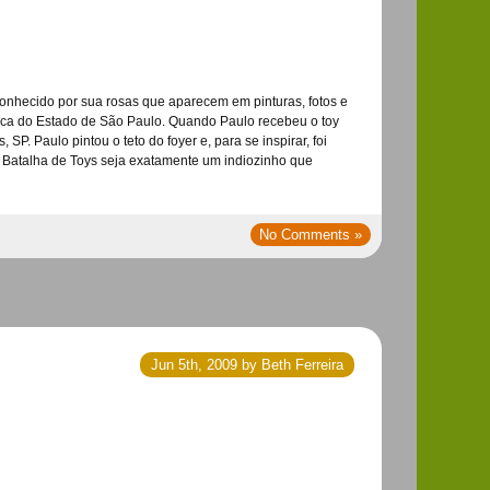
e conhecido por sua rosas que aparecem em pinturas, fotos e
oteca do Estado de São Paulo. Quando Paulo recebeu o toy
. Paulo pintou o teto do foyer e, para se inspirar, foi
a Batalha de Toys seja exatamente um indiozinho que
No Comments »
Jun 5th, 2009 by Beth Ferreira