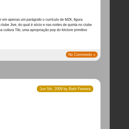
upar em apenas um parágrafo o currículo de MZK, figura
ube Jive, do qual é sócio e nas noites de quinta no clube
 cultura Tiki, uma apropriação pop do folclore primitivo
No Comments »
Jun 5th, 2009 by Beth Ferreira