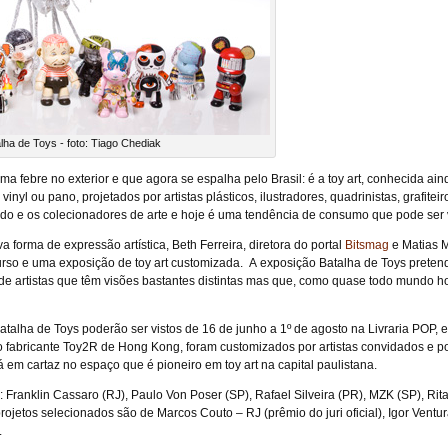
lha de Toys - foto: Tiago Chediak
 febre no exterior e que agora se espalha pelo Brasil: é a toy art, conhecida ain
 vinyl ou pano, projetados por artistas plásticos, ilustradores, quadrinistas, grafi
do e os colecionadores de arte e hoje é uma tendência de consumo que pode ser v
va forma de expressão artística, Beth Ferreira, diretora do portal
Bitsmag
e Matias M
curso e uma exposição de toy art customizada. A exposição Batalha de Toys preten
e artistas que têm visões bastantes distintas mas que, como quase todo mundo h
talha de Toys poderão ser vistos de 16 de junho a 1º de agosto na Livraria POP,
do fabricante Toy2R de Hong Kong, foram customizados por artistas convidados e p
á em cartaz no espaço que é pioneiro em toy art na capital paulistana.
: Franklin Cassaro (RJ), Paulo Von Poser (SP), Rafael Silveira (PR), MZK (SP), Rit
rojetos selecionados são de Marcos Couto – RJ (prêmio do juri oficial), Igor Ventu
.