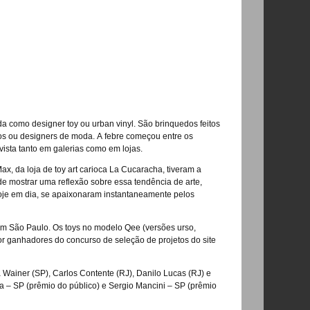
da como designer toy ou urban vinyl. São brinquedos feitos
teiros ou designers de moda. A febre começou entre os
ista tanto em galerias como em lojas.
ax, da loja de toy art carioca La Cucaracha, tiveram a
de mostrar uma reflexão sobre essa tendência de arte,
oje em dia, se apaixonaram instantaneamente pelos
 em São Paulo. Os toys no modelo Qee (versões urso,
or ganhadores do concurso de seleção de projetos do site
a Wainer (SP), Carlos Contente (RJ), Danilo Lucas (RJ) e
ra – SP (prêmio do público) e Sergio Mancini – SP (prêmio