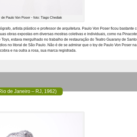
de Paulo Von Poser - foto: Tiago Chediak
ógrafo, artista plástico e professor de arquitetura. Paulo Von Poser ficou bastant
e suas obras expostas em diversas mostras coletivas e individuais, como na Pinac
oys, estava mergulhado no trabalho de restauração do Teatro Guarany de Santos, SP
dios no litoral de São Paulo. Não é de se admirar que o toy de Paulo Von Poser n
bra e na outra a rosa, sua marca registrada.
Rio de Janeiro – RJ, 1962)