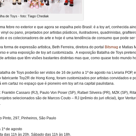
lha de Toys - foto: Tiago Chediak
 febre no exterior e que agora se espalha pelo Brasil: é a toy art, conhecida ain
 vinyl ou pano, projetados por artistas plásticos, ilustradores, quadrinistas, grafi
do e os colecionadores de arte e hoje é uma tendência de consumo que pode ser v
va forma de expressão artística, Beth Ferreira, diretora do portal
Bitsmag
e Matias M
curso e uma exposição de toy art customizada. A exposição Batalha de Toys preten
e artistas que têm visões bastantes distintas mas que, como quase todo mundo h
talha de Toys poderão ser vistos de 16 de junho a 1º de agosto na Livraria POP,
do fabricante Toy2R de Hong Kong, foram customizados por artistas convidados e p
á em cartaz no espaço que é pioneiro em toy art na capital paulistana.
: Franklin Cassaro (RJ), Paulo Von Poser (SP), Rafael Silveira (PR), MZK (SP), Rit
rojetos selecionados são de Marcos Couto – RJ (prêmio do juri oficial), Igor Ventu
.
ho Pinto, 297, Pinheiros, São Paulo
a 1º de agosto
ta das 11h às 20h. Sábado das 11h às 18h.