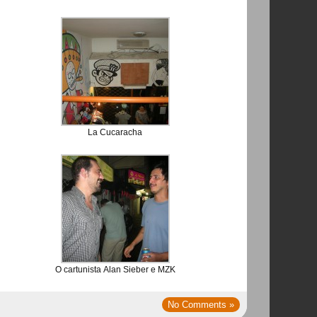
La Cucaracha
O cartunista Alan Sieber e MZK
No Comments »