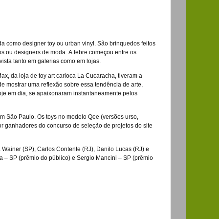
da como designer toy ou urban vinyl. São brinquedos feitos
teiros ou designers de moda. A febre começou entre os
ista tanto em galerias como em lojas.
ax, da loja de toy art carioca La Cucaracha, tiveram a
de mostrar uma reflexão sobre essa tendência de arte,
oje em dia, se apaixonaram instantaneamente pelos
 em São Paulo. Os toys no modelo Qee (versões urso,
or ganhadores do concurso de seleção de projetos do site
a Wainer (SP), Carlos Contente (RJ), Danilo Lucas (RJ) e
ra – SP (prêmio do público) e Sergio Mancini – SP (prêmio