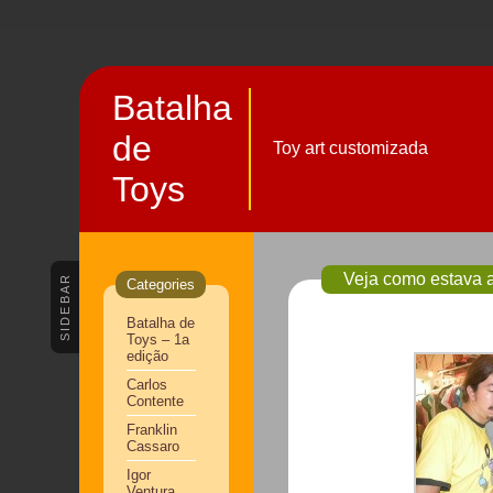
Batalha
de
Toy art customizada
Toys
Veja como estava a
SIDEBAR
Categories
Batalha de
Toys – 1a
edição
Carlos
Contente
Franklin
Cassaro
Igor
Ventura