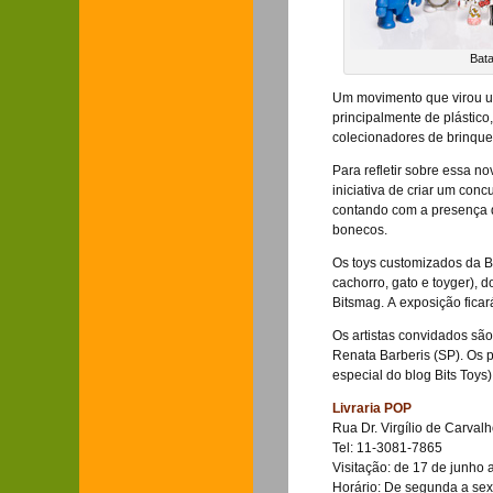
Bata
Um movimento que virou uma
principalmente de plástico,
colecionadores de brinque
Para refletir sobre essa no
iniciativa de criar um con
contando com a presença d
bonecos.
Os toys customizados da Ba
cachorro, gato e toyger), 
Bitsmag. A exposição ficar
Os artistas convidados são
Renata Barberis (SP). Os p
especial do blog Bits Toys)
Livraria POP
Rua Dr. Virgílio de Carval
Tel: 11-3081-7865
Visitação: de 17 de junho 
Horário: De segunda a sex