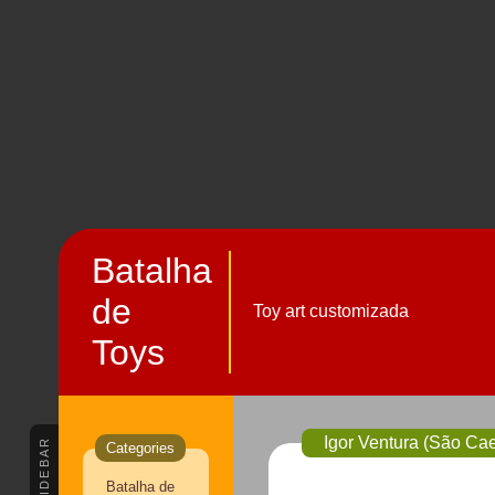
Batalha
de
Toy art customizada
Toys
Igor Ventura (São Ca
SIDEBAR
Categories
Batalha de