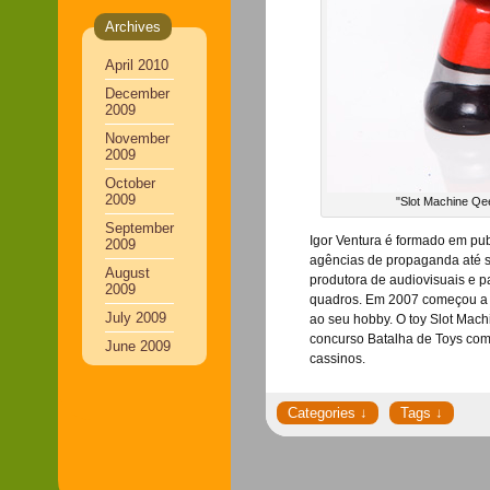
Archives
April 2010
December
2009
November
2009
October
2009
"Slot Machine Qee
September
Igor Ventura é formado em pu
2009
agências de propaganda até se
August
produtora de audiovisuais e p
2009
quadros. Em 2007 começou a c
July 2009
ao seu hobby. O toy Slot Mach
concurso Batalha de Toys com
June 2009
cassinos.