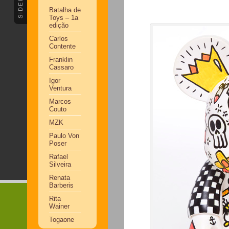
SIDEBAR
Batalha de
Toys – 1a
edição
Carlos
Contente
Franklin
Cassaro
Igor
Ventura
Marcos
Couto
MZK
Paulo Von
Poser
Rafael
Silveira
Renata
Barberis
Rita
Wainer
Togaone