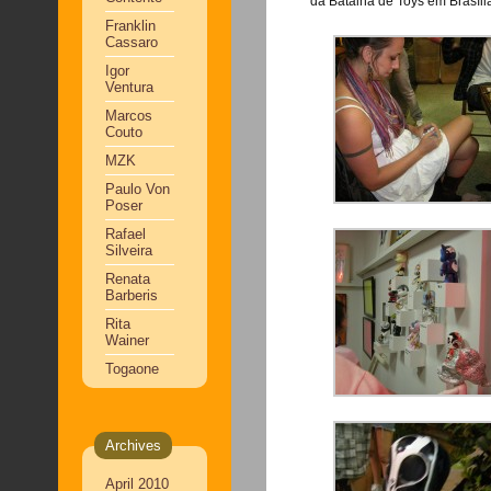
da Batalha de Toys em Brasíli
Franklin
Cassaro
Igor
Ventura
Marcos
Couto
MZK
Paulo Von
Poser
Rafael
Silveira
Renata
Barberis
Rita
Wainer
Togaone
Archives
April 2010