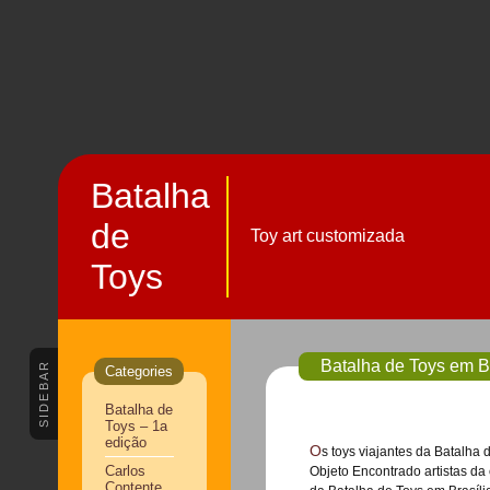
Batalha
de
Toy art customizada
Toys
Batalha de Toys em Br
SIDEBAR
Categories
Batalha de
Toys – 1a
edição
Os toys viajantes da Batalha de Toys estiveram em Brasília de 13 a 17 de outubro. No dia da estréia na
Carlos
Objeto Encontrado artistas da
Contente