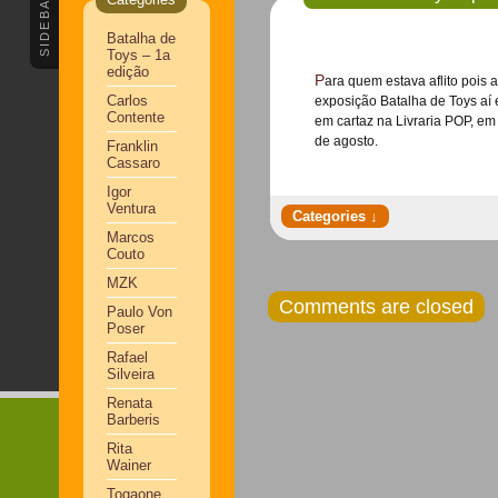
SIDEBAR
Batalha de
Toys – 1a
edição
Para quem estava aflito pois ainda não foi conferir os toys customizados da
Carlos
exposição Batalha de Toys aí
Contente
em cartaz na Livraria POP, em 
de agosto.
Franklin
Cassaro
Igor
Ventura
Marcos
Couto
MZK
Comments are closed
Paulo Von
Poser
Rafael
Silveira
Renata
Barberis
Rita
Wainer
Togaone